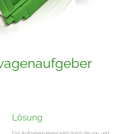
wagenaufgeber
Lösung
Das Aufgabematerial wird durch die vor- und