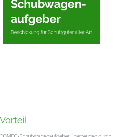
Schubwagen-
aufgeber
Beschickung für Schüttgüter aller Art
Vorteil
COMEC-Schubwagenaufgeber überzeugen durch