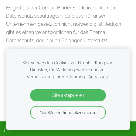
Es gibt bei der Comec-Binder S.r.l. keinen internen
Datenschutzbeauftragten, da dieser für unser
Unternehmen gesetzlich nicht notwendig ist. Jedoch
gibt es einen Verantwortlichen für das Thema
Datenschutz, der in allen Belangen unterstützt.
2 Kommunikation mit
Wir verwenden Cookies zur Bereitstellung von
Comec-Binder S.r.l.
Diensten, für Marketingzwecke und zur
Verbesserung Ihrer Erfahrung.
Anpassen
Sie können mit uns auf verschiedene Weise in Kontakt
Alle akzeptieren
treten: über unsere Website sowie über verschiedene
Social Media Kanäle.
Nur Wesentliche akzeptieren
2.1
Website/Einsatz von Cookies
Unsere Website verwendet so genannte Cookies. Dabei