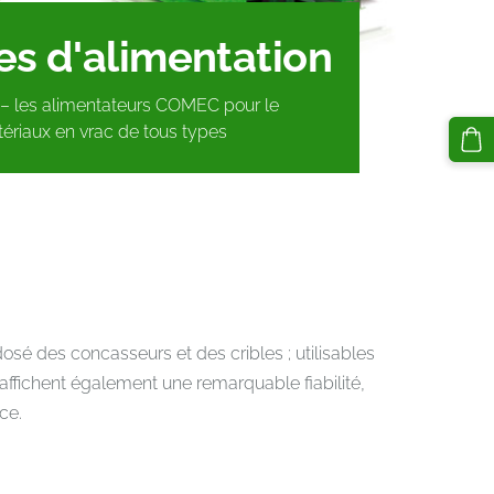
es d'alimentation
s – les alimentateurs COMEC pour le
riaux en vrac de tous types
é des concasseurs et des cribles ; utilisables
affichent également une remarquable fiabilité,
ce.